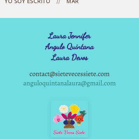
YO SOY ESCRITO
MAR
Laura Jennifer
Angulo Quintana
Laura Devos
contact@sietevecessiete.com
anguloquintanalaura@gmail.com