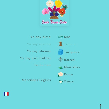
Yo soy siete
Mar
Yo soy escrito
Tronco
Yo soy plumas
Turquesa
Yo soy encuentros
Raíces
Recientes
Montañas
Rosas
Menciones Legales
Sauco